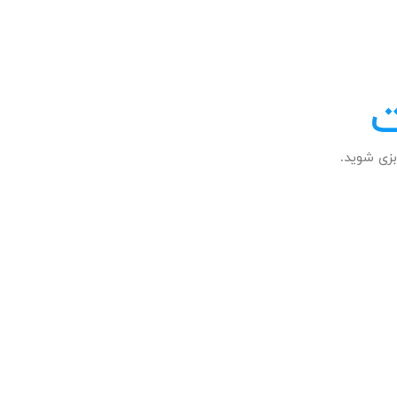
ت
زی شوید.