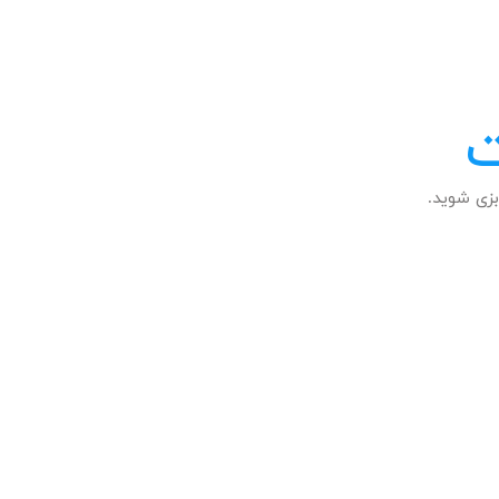
ت
زی شوید.